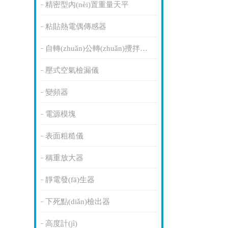
精密型內(nèi)置重量天平
粘貼熱電偶傳感器
自轉(zhuǎn)公轉(zhuǎn)攪拌機(jī)
壓式空氣檢漏儀
變頻器
電源模塊
表面粗糙儀
稱重放大器
靜電發(fā)生器
下死點(diǎn)檢出器
高度計(jì)