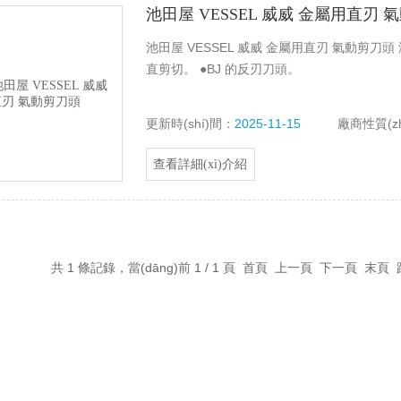
池田屋 VESSEL 威威 金屬用直刃 
池田屋 VESSEL 威威 金屬用直刃 氣動剪刀頭
直剪切。 ●BJ 的反刃刀頭。
更新時(shí)間：
2025-11-15
廠商性質(zh
查看詳細(xì)介紹
共 1 條記錄，當(dāng)前 1 / 1 頁 首頁 上一頁 下一頁 末頁