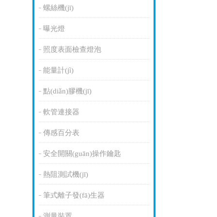
螺絲機(jī)
曝光燈
照度表面檢查燈泡
能量計(jì)
點(diǎn)膠機(jī)
軟管連接器
傳感百分表
安全開關(guān)操作鑰匙
熱阻測試機(jī)
筆式離子發(fā)生器
測量裝置