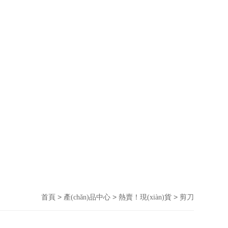
>
>
>
首頁
產(chǎn)品中心
熱賣！現(xiàn)貨
剪刀